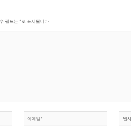
수 필드는
*
로 표시됩니다
이
웹
메
사
일
이