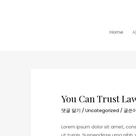
콘
텐
츠
로
Home
건
너
뛰
기
포
스
트
You Can Trust La
탐
색
댓글 달기
/
Uncategorized
/ 글쓴
Lorem ipsum dolor sit amet, cons
ut turpis. Suspendisse urna nibh,