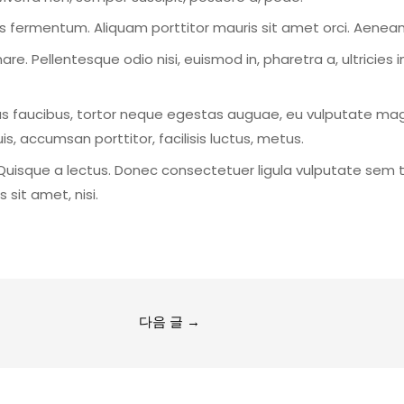
sis fermentum. Aliquam porttitor mauris sit amet orci. Aenean
are. Pellentesque odio nisi, euismod in, pharetra a, ultricies 
us faucibus, tortor neque egestas auguae, eu vulputate mag
is, accumsan porttitor, facilisis luctus, metus.
h. Quisque a lectus. Donec consectetuer ligula vulputate sem 
sit amet, nisi.
다음 글
→