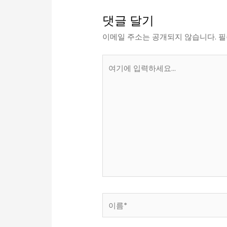
댓글 달기
이메일 주소는 공개되지 않습니다.
필
여
기
에
입
력
하
세
요...
이
름
*