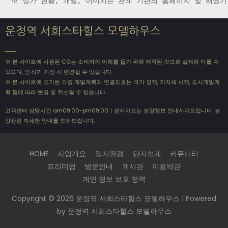
※ 상가 현황, 개발, 이미지는 관계 기관의 홈페이지 및 해당
운정역 서희스타힐스 모델하우스
※ 본 사이트에 사용된 CG는 소비자의 이해를 돕기 위해 제작된 것으로 실제와 다를 수
있으며, 인·허가 과정 시 변경될 수 있습니다.
※ 본 사이트에 표기된 각종 개발계획과 연결도로는 국가 정책, 지자체 시책, 도시개발계
획 등에 따라 변경 및 취소될 수 있습니다.
고객센터 상담시간 am09:00-pm09:00ㅣ본사이트는 분양정보 안내사이트입니다. 분
양관련 자세한 안내를 도와드립니다.
HOME
사업개요
입지환경
단지설계
커뮤니티
프리미엄
방문안내
게시판
이용약관
개인 정보 보호 정책
Copyright © 2026
운정역 서희스타힐스 모델하우스
| Powered
by
운정역 서희스타힐스 모델하우스