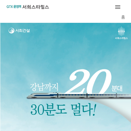
콘
메
텐
홈
인
츠
로
메
건
너
뉴
뛰
기