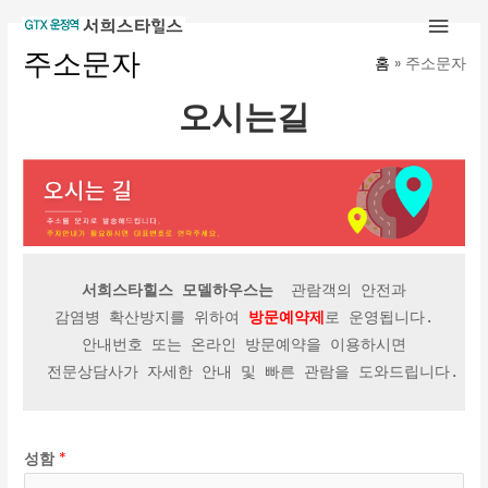
콘
메
텐
주소문자
홈
주소문자
인
츠
로
오시는길
메
건
너
뉴
뛰
기
서희스타힐스 모델하우스는 
 관람객의 안전과
감염병 확산방지를 위하여 
방문예약제
로 운영됩니다.
안내번호 또는 온라인 방문예약을 이용하시면
전문상담사가 자세한 안내 및 빠른 관람을 도와드립니다.
성함
*