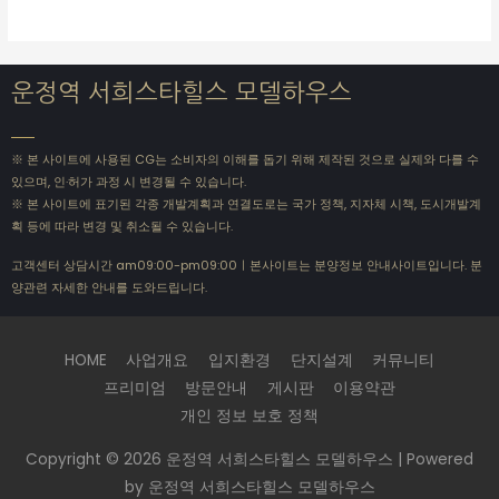
운정역 서희스타힐스 모델하우스
※ 본 사이트에 사용된 CG는 소비자의 이해를 돕기 위해 제작된 것으로 실제와 다를 수
있으며, 인·허가 과정 시 변경될 수 있습니다.
※ 본 사이트에 표기된 각종 개발계획과 연결도로는 국가 정책, 지자체 시책, 도시개발계
획 등에 따라 변경 및 취소될 수 있습니다.
고객센터 상담시간 am09:00-pm09:00ㅣ본사이트는 분양정보 안내사이트입니다. 분
양관련 자세한 안내를 도와드립니다.
HOME
사업개요
입지환경
단지설계
커뮤니티
프리미엄
방문안내
게시판
이용약관
개인 정보 보호 정책
Copyright © 2026
운정역 서희스타힐스 모델하우스
| Powered
by
운정역 서희스타힐스 모델하우스